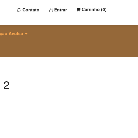
Carrinho (
0
)
Contato
Entrar
ção Avulsa
 2