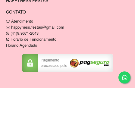
HAPPYNESS FESTAS
CONTATO
Atendimento
happyness.festas@gmail.com
(41)9.9671-2043
Horário de Funcionamento:
Horário Agendado
Copyright © HAPPYNESS VENDA E LOCACAO DE
ARTIGOS DE FESTAS E MOBILIARIO EIRELI / CNPJ:
34.836.946/0001-04
Tecnologia ©
Estoque NOW
.